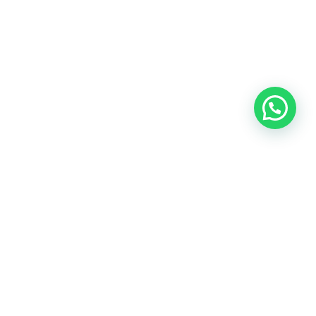
©2024 | TBŌ Soluciones Digitales​. Todos los derechos
reservados​
Denuncias y Quejas