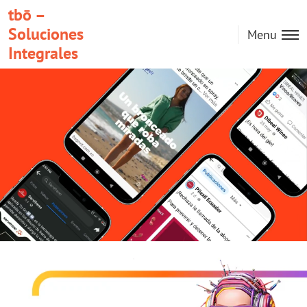
tbō –
Soluciones
Menu
Integrales