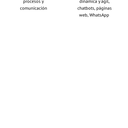
procesos y
dinámica y ágil,
comunicación
chatbots, páginas
web, WhatsApp
¿Tienes algún
proyecto
en mente?