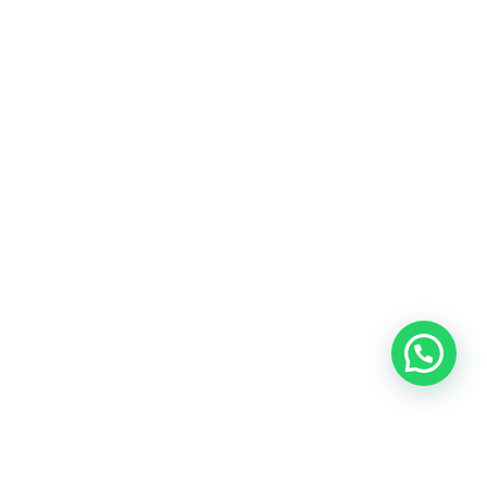
+593 (09) 9835 - 0234
+593 (02) 252 - 1277
conversemos@tbo.com.ec
©2024 | TBŌ Soluciones Digitales​. Todos los derechos
reservados​
Denuncias y Quejas