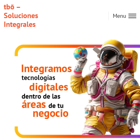
tbō –
Soluciones
Menu
Integrales